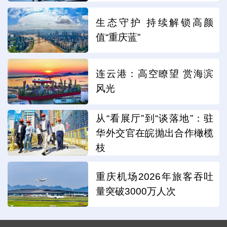
生态守护 持续解锁高颜
值“重庆蓝”
连云港：高空瞭望 赏海滨
风光
从“看展厅”到“谈落地”：驻
华外交官在皖抛出合作橄榄
枝
重庆机场2026年旅客吞吐
量突破3000万人次