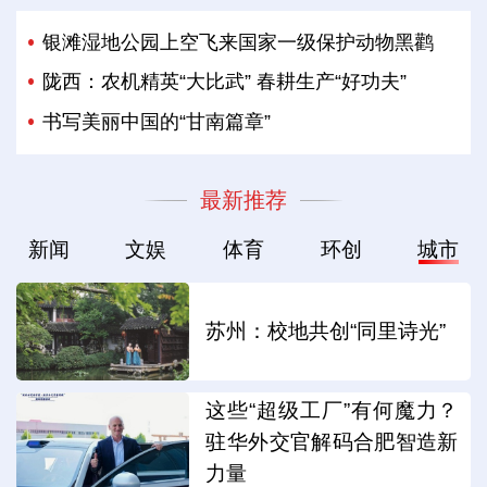
银滩湿地公园上空飞来国家一级保护动物黑鹳
陇西：农机精英“大比武” 春耕生产“好功夫”
书写美丽中国的“甘南篇章”
最新推荐
新闻
文娱
体育
环创
城市
苏州：校地共创“同里诗光”
这些“超级工厂”有何魔力？
驻华外交官解码合肥智造新
力量