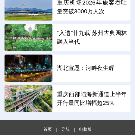
重庆机场2026年旅客吞吐
量突破3000万人次
“入遗”廿九载 苏州古典园林
融入当代
湖北宣恩：河畔夜生辉
重庆西部陆海新通道上半年
开行量同比增幅超25%
首页
|
导航
|
电脑版