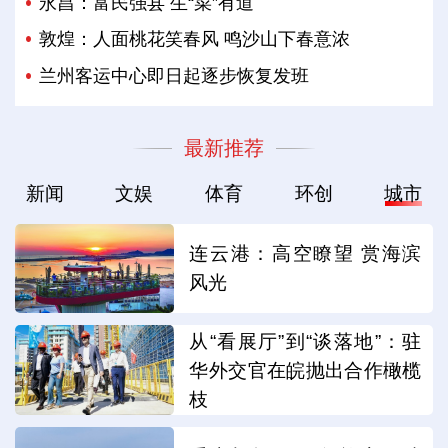
永昌：富民强县 生“菜”有道
敦煌：人面桃花笑春风 鸣沙山下春意浓
兰州客运中心即日起逐步恢复发班
最新推荐
新闻
文娱
体育
环创
城市
连云港：高空瞭望 赏海滨
风光
从“看展厅”到“谈落地”：驻
华外交官在皖抛出合作橄榄
枝