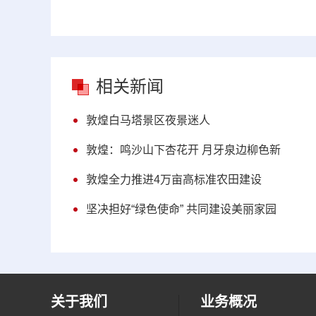
相关新闻
敦煌白马塔景区夜景迷人
敦煌：鸣沙山下杏花开 月牙泉边柳色新
敦煌全力推进4万亩高标准农田建设
坚决担好“绿色使命” 共同建设美丽家园
关于我们
业务概况