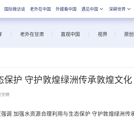
国际微访谈
老外在中国
外媒看中国
遇见中国
深耕世界
洋
|
老外在甘肃
|
直观中国
|
视界
|
原创
态保护 守护敦煌绿洲传承敦煌文化
吴宇婷
调 加强水资源合理利用与生态保护 守护敦煌绿洲传