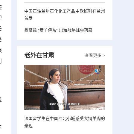
态
中国石油兰州石化化工产品中欧班列在兰州
理
首发
长
鑫聚缘 “贡羊伊东” 出海战略峰会落幕
关
保
老外在甘肃
查看更多 >
到
、
煌
法国留学生在中国西北小城感受大锅羊肉的
豪迈
生