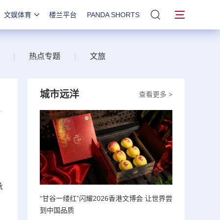
文娱体育
楼兰平台
PANDA SHORTS
站内搜索
|
热点专题
|
文旅
城市远洋
查看更多 >
承
“甘谷一缕红”闪耀2026香港文博会 让世界尝
到中国品质