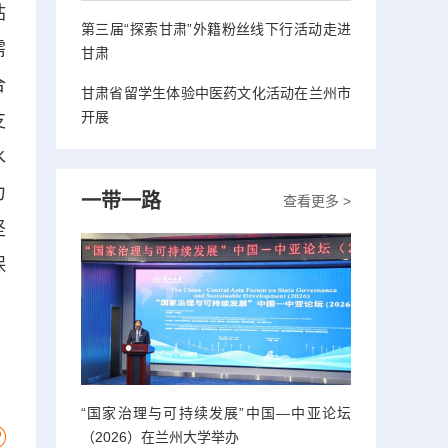
站
第三届“探索甘肃”外籍粉丝线下行活动走进
需
甘肃
合
甘肃省留学生体验中医药文化活动在兰州市
开展
支
水
力
一带一路
查看更多 >
坚
保
“国家治理与可持续发展”中国—中亚论坛
（2026）在兰州大学举办