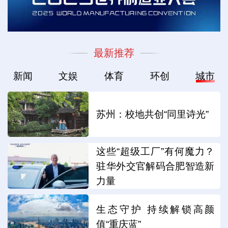
最新推荐
新闻
文娱
体育
环创
城市
苏州：校地共创“同里诗光”
这些“超级工厂”有何魔力？
驻华外交官解码合肥智造新
力量
生态守护 持续解锁高颜
值“重庆蓝”