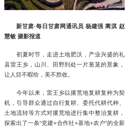
新甘肃·每日甘肃网通讯员 杨建强 蔺淇 赵
慧敏 摄影报道
初夏时节，走进土地肥沃，产业兴盛的礼
县雷王乡，山川、田野到处一片葱茏的景象，
让人目不暇给，美不胜收。
今年以来，雷王乡以撂荒地复耕复种为契
机，引导群众通过自行复耕、委托代耕代种、
土地流转等方式对撂荒地进行集中整治复耕，
探索出了一条“党建+合作社+基地+农户”的全新