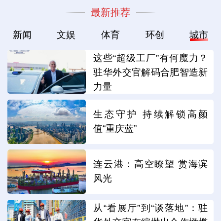
最新推荐
新闻
文娱
体育
环创
城市
这些“超级工厂”有何魔力？
驻华外交官解码合肥智造新
力量
生态守护 持续解锁高颜
值“重庆蓝”
连云港：高空瞭望 赏海滨
风光
从“看展厅”到“谈落地”：驻