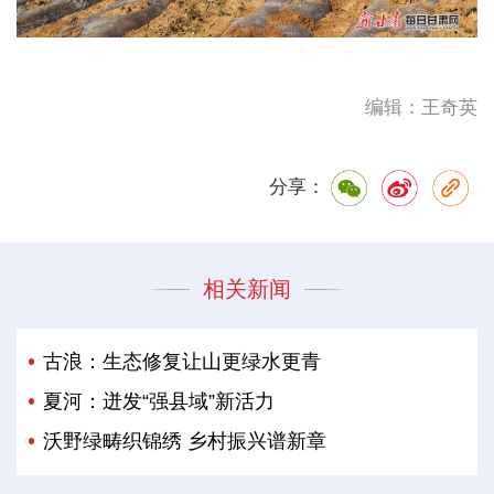
编辑：王奇英
分享：
相关新闻
古浪：生态修复让山更绿水更青
夏河：迸发“强县域”新活力
沃野绿畴织锦绣 乡村振兴谱新章