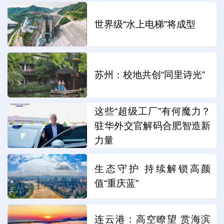
世界级“水上电梯”将成型
苏州：校地共创“同里诗光”
这些“超级工厂”有何魔力？
驻华外交官解码合肥智造新
力量
生态守护 持续解锁高颜
值“重庆蓝”
连云港：高空瞭望 赏海滨