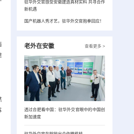
字
驻华外交官感受安徽建造真材实料 共寻合作
新机遇
国产机器人秀才艺，驻华外交官抱拳回应！
西
老外在安徽
查看更多 >
建
然
透过合肥看中国：驻华外交官眼中的中国创
苏
新加速度
驻华外交官在皖抛出合作橄榄枝