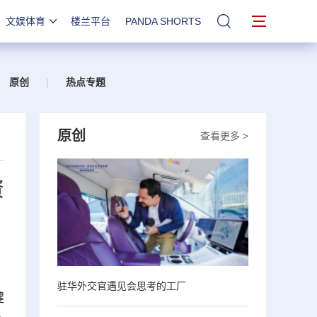
文娱体育
楼兰平台
PANDA SHORTS
站内搜索
原创
|
热点专题
原创
查看更多 >
资
驻华外交官遇见会思考的工厂
键