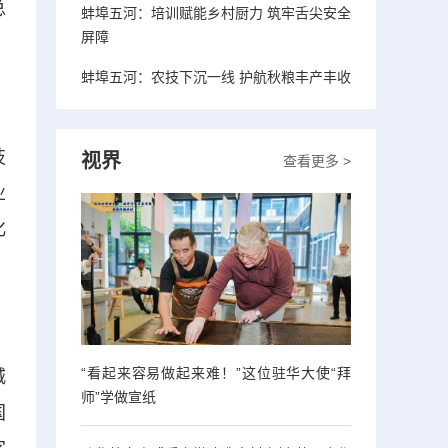
总
蚌埠五河：培训赋能乡村厨力 筑牢舌尖安全
屏障
蚌埠五河：农技下沉一线 护航秋粮丰产丰收
技
视界
查看更多 >
业
化
“看起来容易做起来难！”这位驻华大使“拜
城
师”学做宣纸
国