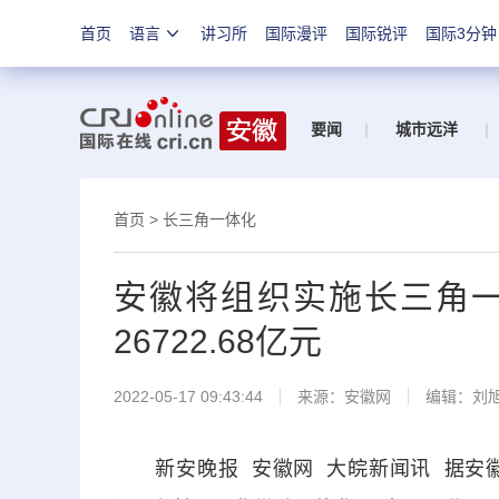
首页
语言
讲习所
国际漫评
国际锐评
国际3分钟
要闻
|
城市远洋
|
首页
>
长三角一体化
安徽将组织实施长三角一
26722.68亿元
2022-05-17 09:43:44
来源：安徽网
编辑：刘
新安晚报 安徽网 大皖新闻讯 据安徽