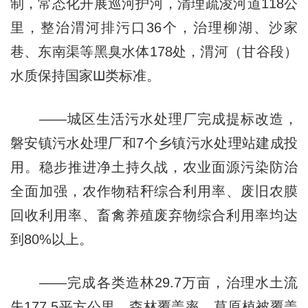
制，常态化开展巡河护河，清理疏浚河道118公
里，整治渭河排污口36个，治理柳湖、沙家
巷、东南渠等黑臭水体178处，渭河（甘谷段）
水质保持国家Ш类标准。
——城区生活污水处理厂完成提标改造，
磐安镇污水处理厂和7个乡镇污水处理站建成投
用。稳步推进净土持久战，农业面源污染防治
全面加强，农作物秸秆综合利用率、废旧农膜
回收利用率、畜禽养殖废弃物综合利用率均达
到80%以上。
——完成各类造林29.7万亩，治理水土流
失177.5平方公里，森林覆盖率、草原植被覆盖