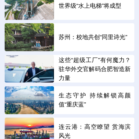
世界级“水上电梯”将成型
苏州：校地共创“同里诗光”
这些“超级工厂”有何魔力？
驻华外交官解码合肥智造新
力量
生态守护 持续解锁高颜
值“重庆蓝”
连云港：高空瞭望 赏海滨
风光