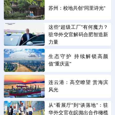
苏州：校地共创“同里诗光”
这些“超级工厂”有何魔力？
驻华外交官解码合肥智造新
力量
生态守护 持续解锁高颜
值“重庆蓝”
连云港：高空瞭望 赏海滨
风光
从“看展厅”到“谈落地”：驻
华外交官在皖抛出合作橄榄