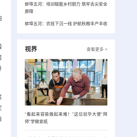
蚌埠五河：培训赋能乡村厨力 筑牢舌尖安全
屏障
阳
蚌埠五河：农技下沉一线 护航秋粮丰产丰收
锻
视界
查看更多 >
居
并
这
定
“看起来容易做起来难！”这位驻华大使“拜
造
师”学做宣纸