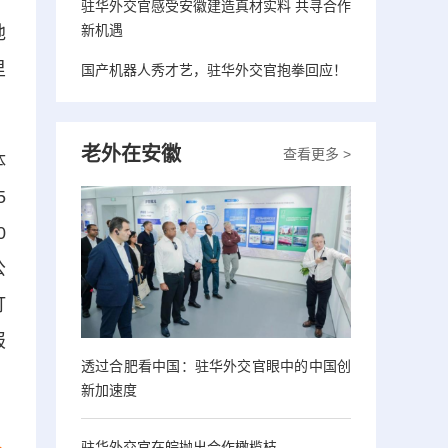
驻华外交官感受安徽建造真材实料 共寻合作
新机遇
地
里
国产机器人秀才艺，驻华外交官抱拳回应！
老外在安徽
查看更多 >
体
5
0
公
打
报
透过合肥看中国：驻华外交官眼中的中国创
新加速度
驻华外交官在皖抛出合作橄榄枝