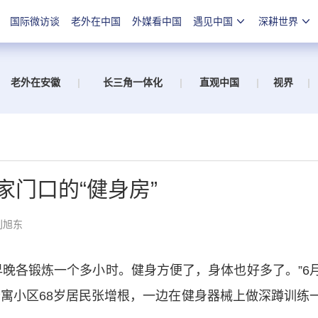
国际微访谈
老外在中国
外媒看中国
遇见中国
深耕世界
老外在安徽
|
长三角一体化
|
直观中国
|
视界
|
家门口的“健身房”
刘旭东
各锻炼一个多小时。健身方便了，身体也好多了。”6
公寓小区68岁居民张增根，一边在健身器械上做深蹲训练