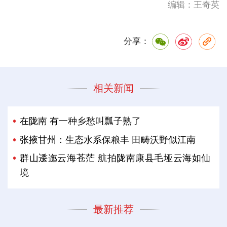
编辑：王奇英
分享：
相关新闻
在陇南 有一种乡愁叫瓢子熟了
张掖甘州：生态水系保粮丰 田畴沃野似江南
群山逶迤云海苍茫 航拍陇南康县毛垭云海如仙
境
最新推荐