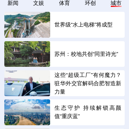
新闻
文娱
体育
环创
城市
世界级“水上电梯”将成型
苏州：校地共创“同里诗光”
这些“超级工厂”有何魔力？
驻华外交官解码合肥智造新
力量
生态守护 持续解锁高颜
值“重庆蓝”