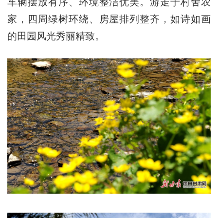
车辆摆放有序、环境整洁优美。游走于村舍农
家，四周绿树环绕、房屋排列整齐，如诗如画
的田园风光秀丽精致。