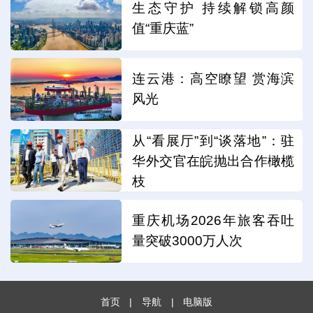
生态守护 持续解锁高颜
值“重庆蓝”
连云港：高空瞭望 赏海滨
风光
从“看展厅”到“谈落地”：驻
华外交官在皖抛出合作橄榄
枝
重庆机场2026年旅客吞吐
量突破3000万人次
首页
|
导航
|
电脑版