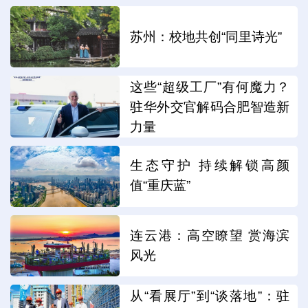
苏州：校地共创“同里诗光”
这些“超级工厂”有何魔力？
驻华外交官解码合肥智造新
力量
生态守护 持续解锁高颜
值“重庆蓝”
连云港：高空瞭望 赏海滨
风光
从“看展厅”到“谈落地”：驻