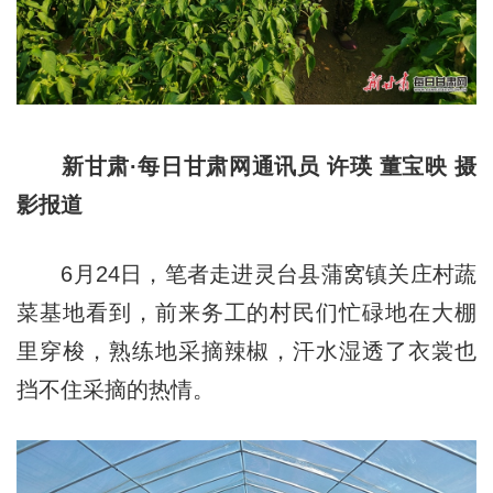
新甘肃·每日甘肃网通讯员 许瑛 董宝映 摄
影报道
6月24日，笔者走进灵台县蒲窝镇关庄村蔬
菜基地看到，前来务工的村民们忙碌地在大棚
里穿梭，熟练地采摘辣椒，汗水湿透了衣裳也
挡不住采摘的热情。