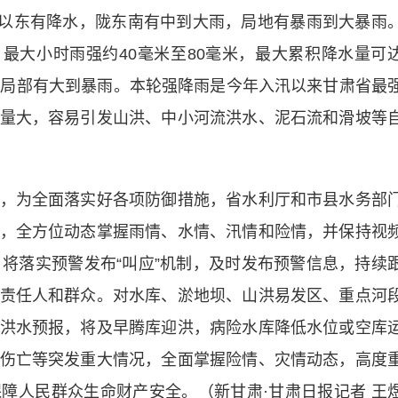
以东有降水，陇东南有中到大雨，局地有暴雨到大暴雨
，最大小时雨强约40毫米至80毫米，最大累积降水量可
，河东局部有大到暴雨。本轮强降雨是今年入汛以来甘肃省最
量大，容易引发山洪、中小河流洪水、泥石流和滑坡等
为全面落实好各项防御措施，省水利厅和市县水务部
，全方位动态掌握雨情、水情、汛情和险情，并保持视
。将落实预警发布“叫应”机制，及时发布预警信息，持续
责任人和群众。对水库、淤地坝、山洪易发区、重点河
洪水预报，将及早腾库迎洪，病险水库降低水位或空库
伤亡等突发重大情况，全面掌握险情、灾情动态，高度
障人民群众生命财产安全。（新甘肃·甘肃日报记者 王