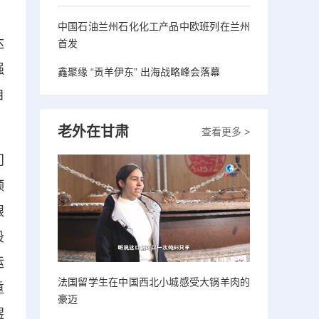
。
中国石油兰州石化化工产品中欧班列在兰州
达
首发
强
鑫聚缘 “贡羊伊东” 出海战略峰会落幕
自
老外在甘肃
查看更多 >
门
频
跟
段
运
法国留学生在中国西北小城感受大锅羊肉的
重
豪迈
煜