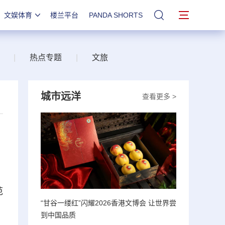
文娱体育
楼兰平台
PANDA SHORTS
站内搜索
|
热点专题
|
文旅
城市远洋
查看更多 >
范
“甘谷一缕红”闪耀2026香港文博会 让世界尝
到中国品质