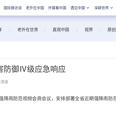
国际微访谈
老外在中国
外媒看中国
遇见中国
深耕世界
洋
|
老外在甘肃
|
直观中国
|
视界
|
原创
害防御Ⅳ级应急响应
王奇英
强降雨防范视频会商会议，安排部署全省近期强降雨防