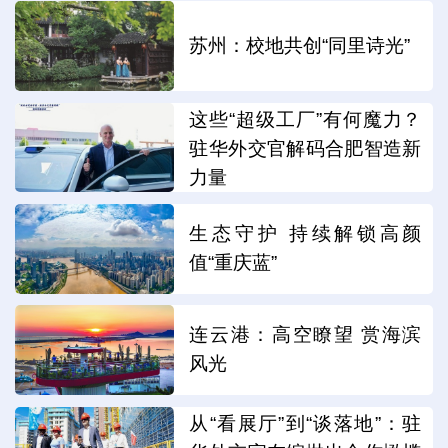
苏州：校地共创“同里诗光”
这些“超级工厂”有何魔力？
驻华外交官解码合肥智造新
力量
生态守护 持续解锁高颜
值“重庆蓝”
连云港：高空瞭望 赏海滨
风光
从“看展厅”到“谈落地”：驻