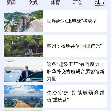
新闻
文娱
体育
环创
城市
世界级“水上电梯”将成型
苏州：校地共创“同里诗光”
这些“超级工厂”有何魔力？
驻华外交官解码合肥智造新
力量
生态守护 持续解锁高颜
值“重庆蓝”