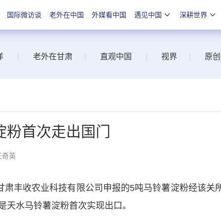
国际微访谈
老外在中国
外媒看中国
遇见中国
深耕世界
洋
|
老外在甘肃
|
直观中国
|
视界
|
原创
淀粉首次走出国门
王奇英
肃丰收农业科技有限公司申报的5吨马铃薯淀粉经该关
是天水马铃薯淀粉首次实现出口。