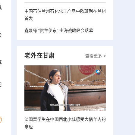
纸
中国石油兰州石化化工产品中欧班列在兰州
首发
鑫聚缘 “贡羊伊东” 出海战略峰会落幕
检
。
老外在甘肃
查看更多 >
要
、
安
法国留学生在中国西北小城感受大锅羊肉的
豪迈