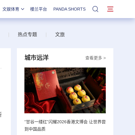
文娱体育
楼兰平台
PANDA SHORTS
站内搜索
|
热点专题
|
文旅
城市远洋
查看更多 >
所
“甘谷一缕红”闪耀2026香港文博会 让世界尝
到中国品质