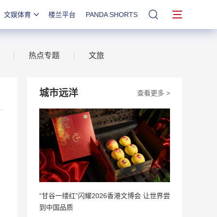
文娱体育
楼兰平台
PANDA SHORTS
站内搜索
|
热点专题
|
文旅
城市远洋
查看更多 >
“甘谷一缕红”闪耀2026香港文博会 让世界尝
到中国品质