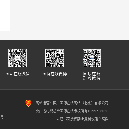
国际在线微信
国际在线微博
国际在线
新闻微博
网站运营：国广国际在线网络（北京）有限公司
中央广播电视总台国际在线版权所有©1997-
2026
7号
未经书面授权禁止复制或建立镜像