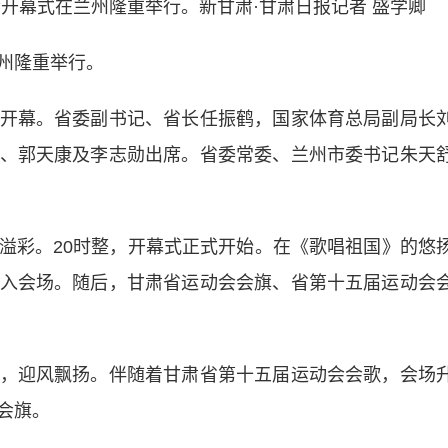
开幕式在兰州隆重举行。新甘肃·甘肃日报记者 盛学卿
州隆重举行。
幕。省委副书记、省长任振鹤，国家体育总局副局长
、郭天康及李志勋出席。省委常委、兰州市委书记朱天
彩。20时整，开幕式正式开始。在《歌唱祖国》的悠
入会场。随后，甘肃省运动会会旗、省第十五届运动会
迎风飘扬。伴随着甘肃省第十五届运动会会歌，会场
会旗。