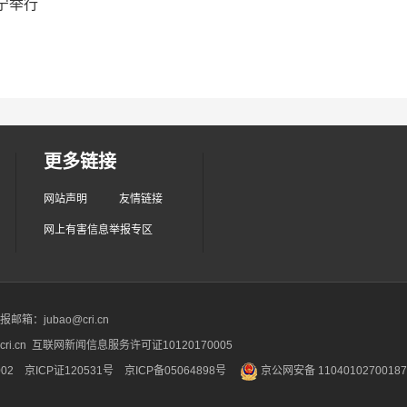
宁举行
更多链接
网站声明
友情链接
网上有害信息举报专区
箱：jubao@cri.cn
ri.cn 互联网新闻信息服务许可证10120170005
2 京ICP证120531号
京ICP备05064898号
京公网安备 1104010270018