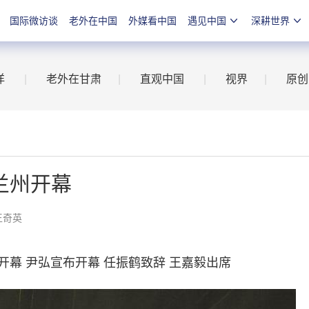
国际微访谈
老外在中国
外媒看中国
遇见中国
深耕世界
洋
|
老外在甘肃
|
直观中国
|
视界
|
原创
兰州开幕
王奇英
 尹弘宣布开幕 任振鹤致辞 王嘉毅出席