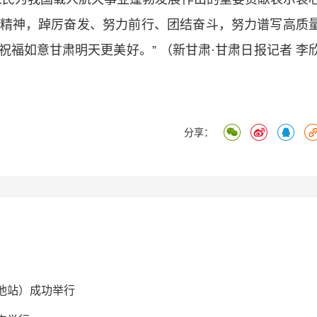
精神，踔厉奋发、努力前行、团结奋斗，努力谱写高质
福如意甘肃明天更美好。” （新甘肃·甘肃日报记者 李
分享：
池站）成功举行