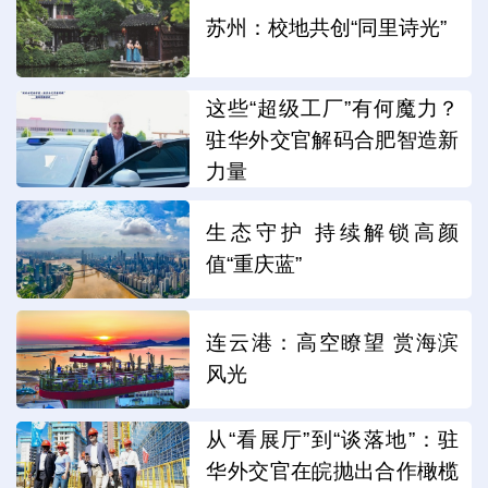
苏州：校地共创“同里诗光”
这些“超级工厂”有何魔力？
驻华外交官解码合肥智造新
力量
生态守护 持续解锁高颜
值“重庆蓝”
连云港：高空瞭望 赏海滨
风光
从“看展厅”到“谈落地”：驻
华外交官在皖抛出合作橄榄