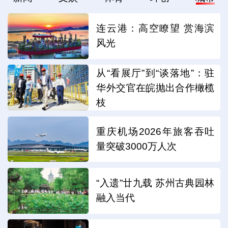
连云港：高空瞭望 赏海滨
风光
从“看展厅”到“谈落地”：驻
华外交官在皖抛出合作橄榄
枝
重庆机场2026年旅客吞吐
量突破3000万人次
“入遗”廿九载 苏州古典园林
融入当代