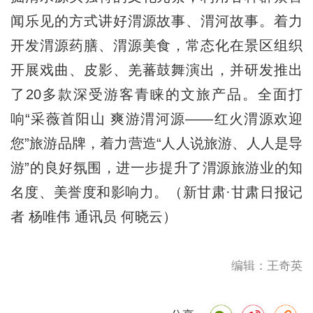
闻乐见的方式讲好渭源故事、渭河故事。着力
开发渭源药膳、渭源美食，常态化在景区组织
开展戏曲、皮影、羌蕃鼓舞演出，并研发推出
了20多款深受游客青睐的文旅产品。全面打
响“采薇首阳山 爽游渭河源——红火渭源欢迎
您”旅游品牌，着力营造“人人说旅游、人人是导
游”的良好氛围，进一步提升了渭源旅游业的知
名度、美誉度和影响力。（新甘肃·甘肃日报记
者 杨唯伟 通讯员 何晓云）
编辑：王奇英