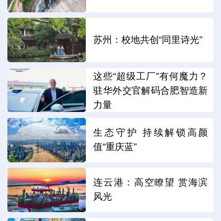
苏州：校地共创“同里诗光”
这些“超级工厂”有何魔力？
驻华外交官解码合肥智造新
力量
生态守护 持续解锁高颜
值“重庆蓝”
连云港：高空瞭望 赏海滨
风光