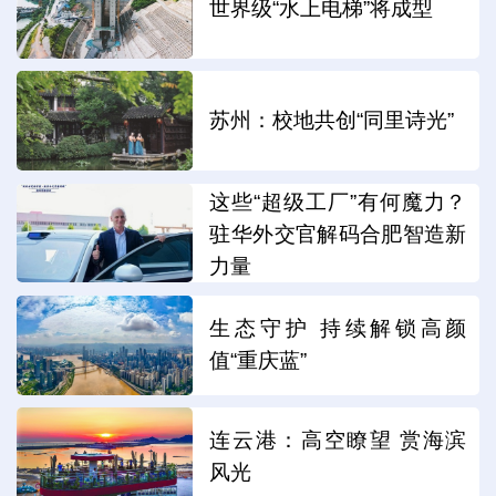
世界级“水上电梯”将成型
苏州：校地共创“同里诗光”
这些“超级工厂”有何魔力？
驻华外交官解码合肥智造新
力量
生态守护 持续解锁高颜
值“重庆蓝”
连云港：高空瞭望 赏海滨
风光