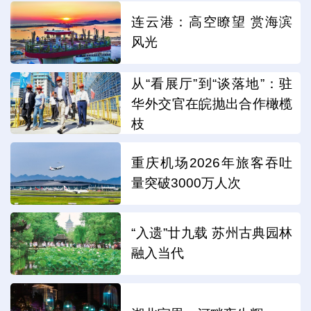
连云港：高空瞭望 赏海滨
风光
从“看展厅”到“谈落地”：驻
华外交官在皖抛出合作橄榄
枝
重庆机场2026年旅客吞吐
量突破3000万人次
“入遗”廿九载 苏州古典园林
融入当代