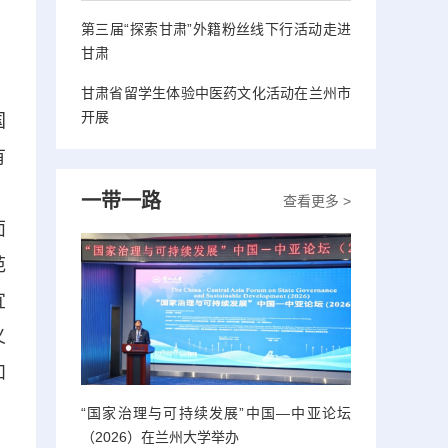
，
第三届“探索甘肃”外籍粉丝线下行活动走进
甘肃
甘肃省留学生体验中医药文化活动在兰州市
开展
国
有
，
一带一路
查看更多 >
面
范
宜
义
和
“国家治理与可持续发展”中国—中亚论坛
（2026）在兰州大学举办