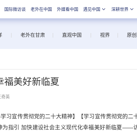
国际微访谈
老外在中国
外媒看中国
遇见中国
深耕世界
洋
|
老外在甘肃
|
直观中国
|
视界
|
原创
幸福美好新临夏
王奇英
学习宣传贯彻党的二十大精神】【学习宣传贯彻党的二
神为指引 加快建设社会主义现代化幸福美好新临夏——