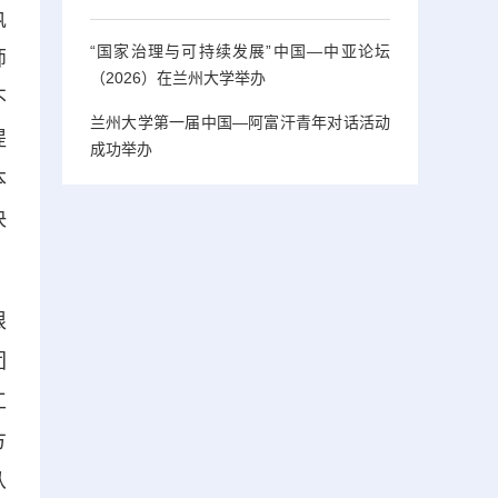
执
“国家治理与可持续发展”中国—中亚论坛
师
（2026）在兰州大学举办
不
兰州大学第一届中国—阿富汗青年对话活动
提
成功举办
本
决
根
团
工
方
从