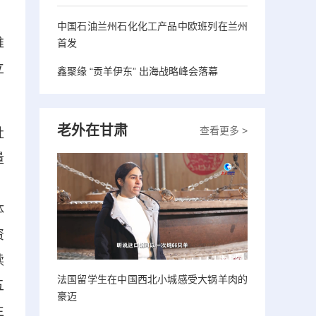
中国石油兰州石化化工产品中欧班列在兰州
推
首发
立
鑫聚缘 “贡羊伊东” 出海战略峰会落幕
老外在甘肃
查看更多 >
社
量
、
体
资
续
法国留学生在中国西北小城感受大锅羊肉的
五
豪迈
生