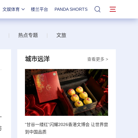
文娱体育
楼兰平台
PANDA SHORTS
站内搜索
|
热点专题
|
文旅
城市远洋
查看更多 >
十
“甘谷一缕红”闪耀2026香港文博会 让世界尝
访
到中国品质