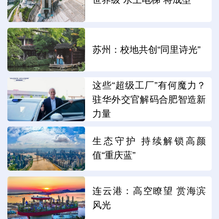
苏州：校地共创“同里诗光”
这些“超级工厂”有何魔力？
驻华外交官解码合肥智造新
力量
生态守护 持续解锁高颜
值“重庆蓝”
连云港：高空瞭望 赏海滨
风光