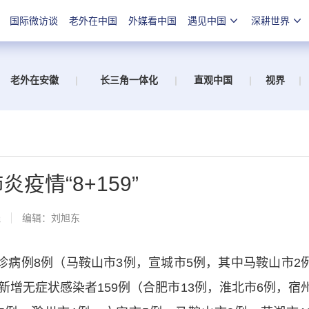
国际微访谈
老外在中国
外媒看中国
遇见中国
深耕世界
老外在安徽
|
长三角一体化
|
直观中国
|
视界
|
疫情“8+159”
线
编辑：刘旭东
诊病例8例（马鞍山市3例，宣城市5例，其中马鞍山市2
增无症状感染者159例（合肥市13例，淮北市6例，宿