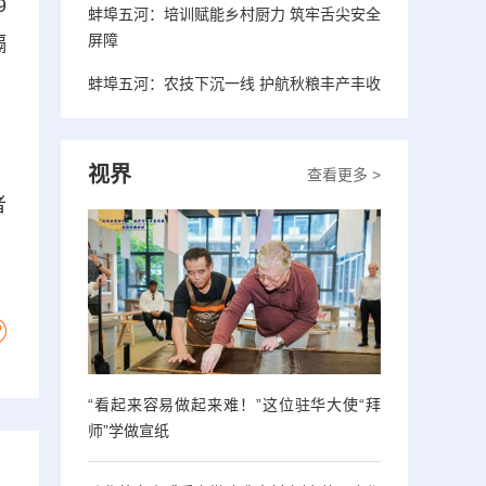
9
蚌埠五河：培训赋能乡村厨力 筑牢舌尖安全
屏障
隔
蚌埠五河：农技下沉一线 护航秋粮丰产丰收
视界
查看更多 >
者
“看起来容易做起来难！”这位驻华大使“拜
师”学做宣纸