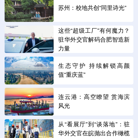
苏州：校地共创“同里诗光”
这些“超级工厂”有何魔力？
驻华外交官解码合肥智造新
力量
生态守护 持续解锁高颜
值“重庆蓝”
连云港：高空瞭望 赏海滨
风光
从“看展厅”到“谈落地”：驻
华外交官在皖抛出合作橄榄