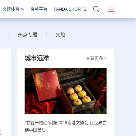
文娱体育
楼兰平台
PANDA SHORTS
站内搜索
|
热点专题
|
文旅
城市远洋
查看更多 >
“甘谷一缕红”闪耀2026香港文博会 让世界尝
到中国品质
二