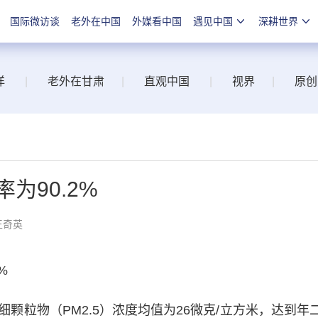
国际微访谈
老外在中国
外媒看中国
遇见中国
深耕世界
洋
|
老外在甘肃
|
直观中国
|
视界
|
原创
为90.2%
王奇英
%
粒物（PM2.5）浓度均值为26微克/立方米，达到年