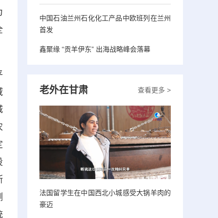
为
中国石油兰州石化化工产品中欧班列在兰州
全
首发
鑫聚缘 “贡羊伊东” 出海战略峰会落幕
平
老外在甘肃
查看更多 >
域
城
农
定
设
断
法国留学生在中国西北小城感受大锅羊肉的
测
豪迈
统