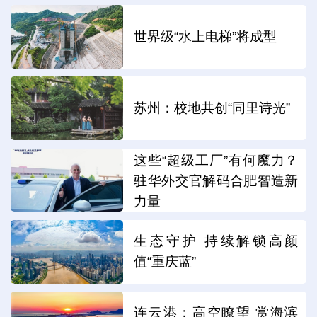
世界级“水上电梯”将成型
苏州：校地共创“同里诗光”
这些“超级工厂”有何魔力？
驻华外交官解码合肥智造新
力量
生态守护 持续解锁高颜
值“重庆蓝”
连云港：高空瞭望 赏海滨