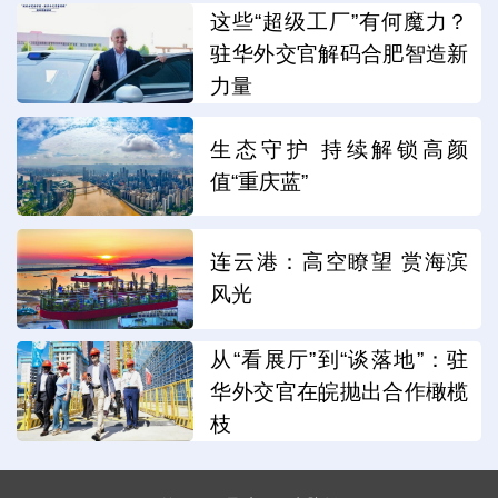
这些“超级工厂”有何魔力？
驻华外交官解码合肥智造新
力量
生态守护 持续解锁高颜
值“重庆蓝”
连云港：高空瞭望 赏海滨
风光
从“看展厅”到“谈落地”：驻
华外交官在皖抛出合作橄榄
枝