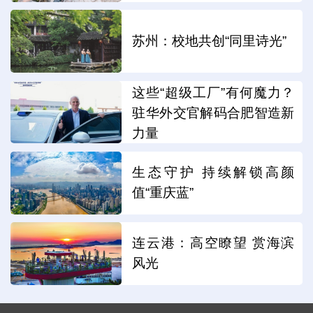
苏州：校地共创“同里诗光”
这些“超级工厂”有何魔力？
驻华外交官解码合肥智造新
力量
生态守护 持续解锁高颜
值“重庆蓝”
连云港：高空瞭望 赏海滨
风光