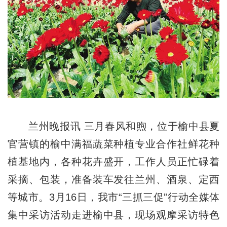
兰州晚报讯 三月春风和煦，位于榆中县夏
官营镇的榆中满福蔬菜种植专业合作社鲜花种
植基地内，各种花卉盛开，工作人员正忙碌着
采摘、包装，准备装车发往兰州、酒泉、定西
等城市。3月16日，我市“三抓三促”行动全媒体
集中采访活动走进榆中县，现场观摩采访特色