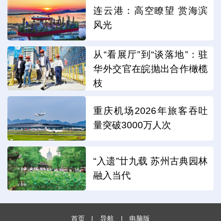
连云港：高空瞭望 赏海滨
风光
从“看展厅”到“谈落地”：驻
华外交官在皖抛出合作橄榄
枝
重庆机场2026年旅客吞吐
量突破3000万人次
“入遗”廿九载 苏州古典园林
融入当代
首页
|
导航
|
电脑版