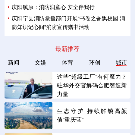
庆阳镇原：消防润童心 安全伴我行
庆阳宁县消防救援部门开展“书卷之香飘校园 消
防知识记心间”消防宣传赠书活动
最新推荐
新闻
文娱
体育
环创
城市
这些“超级工厂”有何魔力？
驻华外交官解码合肥智造新
力量
生态守护 持续解锁高颜
值“重庆蓝”