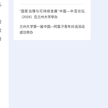
儿
“国家治理与可持续发展”中国—中亚论坛
，
（2026）在兰州大学举办
防
兰州大学第一届中国—阿富汗青年对话活动
检
成功举办
势