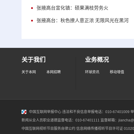
张掖高台宣化镇：硕果满枝劳务火
张掖高台：秋色撩人意正浓 无限风光在黑河
关于我们
业务概况
关于本网
本网招聘
环球资讯
移动增值
中国互联网举报中心
违法和不良信息举报电话：010-67401009 举报邮
新闻从业人员职业道德监督电话：010-67401111 监督邮箱：jiancha@c
中国互联网视听节目服务自律公约
信息网络传播视听节目许可证 010200