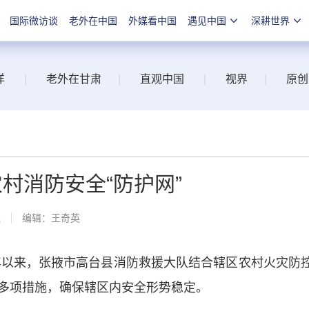
国际微访谈
老外在中国
外媒看中国
遇见中国
深耕世界
洋
|
老外在甘肃
|
直观中国
|
视界
|
原创
村消防安全“防护网”
线
编辑：王奇英
以来，张掖市高台县消防救援大队结合辖区农村火灾防
多项措施，确保辖区内安全形势稳定。