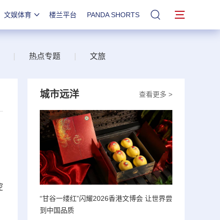
文娱体育
楼兰平台
PANDA SHORTS
站内搜索
|
热点专题
|
文旅
城市远洋
查看更多 >
控
“甘谷一缕红”闪耀2026香港文博会 让世界尝
到中国品质