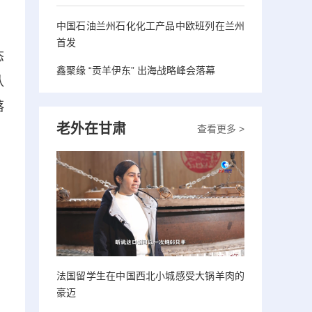
中国石油兰州石化化工产品中欧班列在兰州
首发
态
鑫聚缘 “贡羊伊东” 出海战略峰会落幕
队
落
老外在甘肃
查看更多 >
法国留学生在中国西北小城感受大锅羊肉的
豪迈