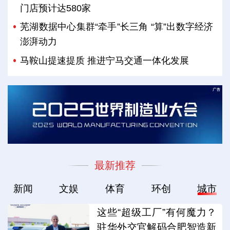
门店预计达580家
芜湖数据中心集群“牵手”长三角 “算”出数字经济
澎湃动力
马鞍山提速提质 推进宁马交通一体化发展
最新推荐
新闻
文娱
体育
环创
城市
这些“超级工厂”有何魔力？
驻华外交官解码合肥智造新