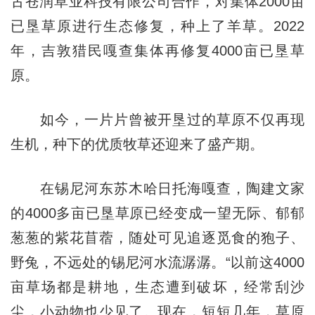
古苍润草业科技有限公司合作，对集体2000亩
已垦草原进行生态修复，种上了羊草。2022
年，吉敦猎民嘎查集体再修复4000亩已垦草
原。
如今，一片片曾被开垦过的草原不仅再现
生机，种下的优质牧草还迎来了盛产期。
在锡尼河东苏木哈日托海嘎查，陶建文家
的4000多亩已垦草原已经变成一望无际、郁郁
葱葱的紫花苜蓿，随处可见追逐觅食的狍子、
野兔，不远处的锡尼河水流潺潺。“以前这4000
亩草场都是耕地，生态遭到破坏，经常刮沙
尘，小动物也少见了。现在，短短几年，草原