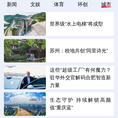
新闻
文娱
体育
环创
城市
世界级“水上电梯”将成型
苏州：校地共创“同里诗光”
这些“超级工厂”有何魔力？
驻华外交官解码合肥智造新
力量
生态守护 持续解锁高颜
值“重庆蓝”