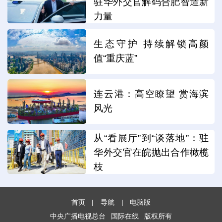
驻华外交官解码合肥智造新
力量
生态守护 持续解锁高颜
值“重庆蓝”
连云港：高空瞭望 赏海滨
风光
从“看展厅”到“谈落地”：驻
华外交官在皖抛出合作橄榄
枝
首页
|
导航
|
电脑版
中央广播电视总台
国际在线
版权所有