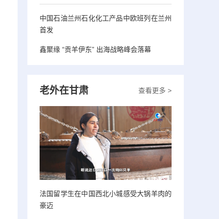
中国石油兰州石化化工产品中欧班列在兰州
首发
鑫聚缘 “贡羊伊东” 出海战略峰会落幕
老外在甘肃
查看更多 >
法国留学生在中国西北小城感受大锅羊肉的
豪迈