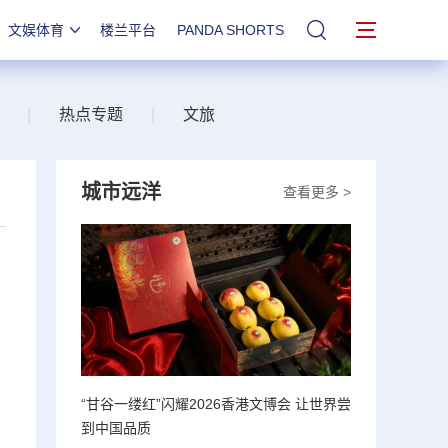
文娱体育
楼兰平台
PANDA SHORTS
站内搜索
|
热点专题
|
文旅
城市远洋
查看更多 >
“甘谷一缕红”闪耀2026香港文博会 让世界尝
到中国品质