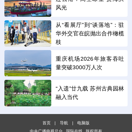
风光
从“看展厅”到“谈落地”：驻
华外交官在皖抛出合作橄榄
枝
重庆机场2026年旅客吞吐
量突破3000万人次
“入遗”廿九载 苏州古典园林
融入当代
首页
|
导航
|
电脑版
中央广播电视总台
国际在线
版权所有