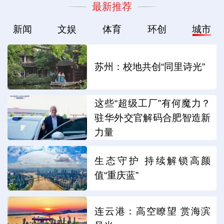
最新推荐
新闻
文娱
体育
环创
城市
苏州：校地共创“同里诗光”
这些“超级工厂”有何魔力？
驻华外交官解码合肥智造新
力量
生态守护 持续解锁高颜
值“重庆蓝”
连云港：高空瞭望 赏海滨