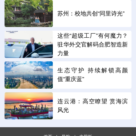
苏州：校地共创“同里诗光”
这些“超级工厂”有何魔力？
驻华外交官解码合肥智造新
力量
生态守护 持续解锁高颜
值“重庆蓝”
连云港：高空瞭望 赏海滨
风光