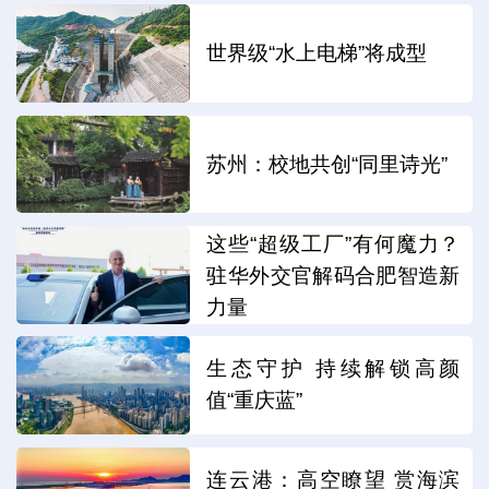
世界级“水上电梯”将成型
苏州：校地共创“同里诗光”
这些“超级工厂”有何魔力？
驻华外交官解码合肥智造新
力量
生态守护 持续解锁高颜
值“重庆蓝”
连云港：高空瞭望 赏海滨