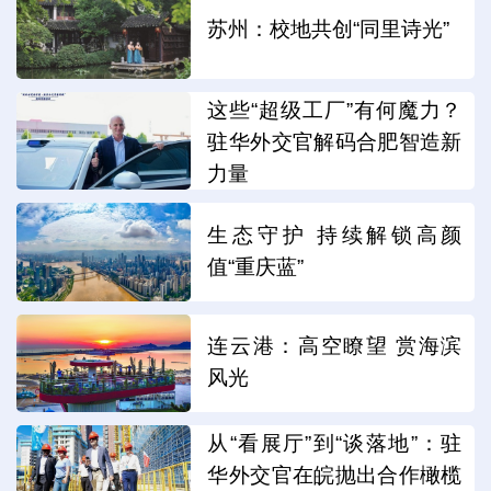
苏州：校地共创“同里诗光”
这些“超级工厂”有何魔力？
驻华外交官解码合肥智造新
力量
生态守护 持续解锁高颜
值“重庆蓝”
连云港：高空瞭望 赏海滨
风光
从“看展厅”到“谈落地”：驻
华外交官在皖抛出合作橄榄