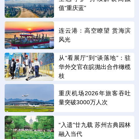
值“重庆蓝”
连云港：高空瞭望 赏海滨
风光
从“看展厅”到“谈落地”：驻
华外交官在皖抛出合作橄榄
枝
重庆机场2026年旅客吞吐
量突破3000万人次
“入遗”廿九载 苏州古典园林
融入当代