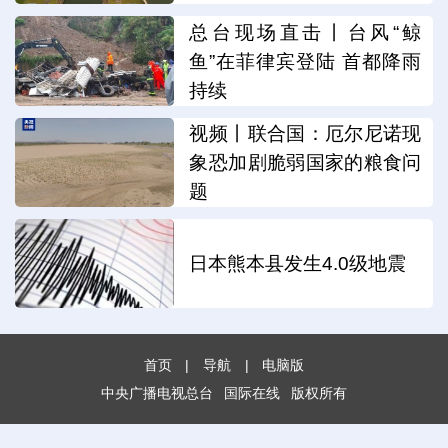
总台现场直击丨台风“鲸
鱼”在菲律宾登陆 首都降雨
持续
视频丨联合国：厄尔尼诺现
象恐加剧脆弱国家的粮食问
题
日本熊本县发生4.0级地震
首页
|
导航
|
电脑版
中央广播电视总台
国际在线
版权所有