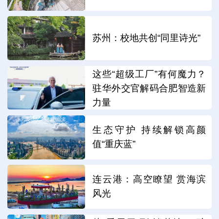
苏州：校地共创“同里诗光”
这些“超级工厂”有何魔力？
驻华外交官解码合肥智造新
力量
生态守护 持续解锁高颜
值“重庆蓝”
连云港：高空瞭望 赏海滨
风光