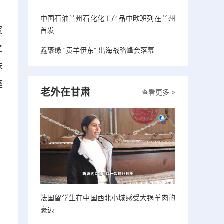
中国石油兰州石化化工产品中欧班列在兰州
资
首发
之
鑫聚缘 “贡羊伊东” 出海战略峰会落幕
味
座
老外在甘肃
查看更多 >
法国留学生在中国西北小城感受大锅羊肉的
豪迈