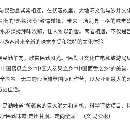
与民勤县紧紧相连。在伏羲故里，大地湾文化与沙井文
烫的“热辣滚烫”激情碰撞，带来一场别具一格的味觉
水麻辣烫辣味浓郁，让人难以割舍。两者相遇，不仅是
为游客带来全新的味觉享受和独特的文化体验。
民勤羊肉，欣赏民勤风光。”民勤县文化广电和旅游局
中国蜜瓜之乡”“中国人参果之乡”“中国茴香之乡”的美誉
全国独一无二的沙漠雕塑国际创作营，以及亚洲最大的
历史佳话。
民勤味道”所蕴含的巨大潜力和商机，科学评估项目、
“民勤味道”走出甘肃、走向全国。（文 马爱彬）