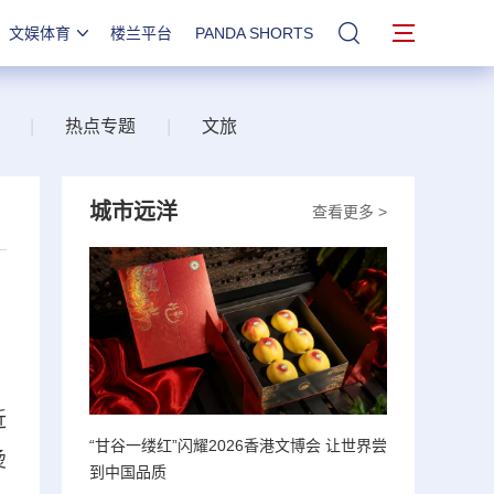
文娱体育
楼兰平台
PANDA SHORTS
站内搜索
|
热点专题
|
文旅
城市远洋
查看更多 >
近
“甘谷一缕红”闪耀2026香港文博会 让世界尝
烫
到中国品质