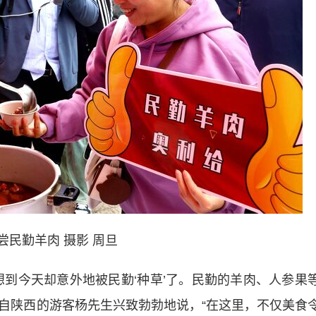
尝民勤羊肉 摄影 周旦
今天却意外地被民勤‘种草’了。民勤的羊肉、人参果
 来自陕西的游客杨先生兴致勃勃地说，“在这里，不仅美食