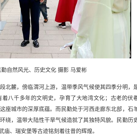
勤自然风光、历史文化 摄影 马爱彬
北麓，傍临渭河上游，温带季风气候使其四季分明，
有着八千多年的文明史，孕育了大地湾文化；古老的伏
这座城市的深厚底蕴。而民勤处于河西走廊东北部，石
环绕，温带大陆性干旱气候造就了其独特风貌。民勤历
武庙、瑞安堡等古迹铭刻着往昔的辉煌。