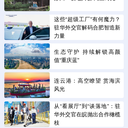
这些“超级工厂”有何魔力？
驻华外交官解码合肥智造新
力量
生态守护 持续解锁高颜
值“重庆蓝”
连云港：高空瞭望 赏海滨
风光
从“看展厅”到“谈落地”：驻
华外交官在皖抛出合作橄榄
枝