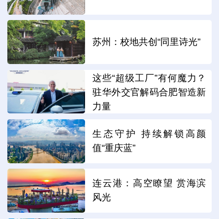
苏州：校地共创“同里诗光”
这些“超级工厂”有何魔力？
驻华外交官解码合肥智造新
力量
生态守护 持续解锁高颜
值“重庆蓝”
连云港：高空瞭望 赏海滨
风光