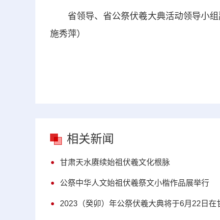
省领导、省公祭伏羲大典活动领导小组副
施秀萍）
相关新闻
甘肃天水赓续始祖伏羲文化根脉
公祭中华人文始祖伏羲祭文小楷作品展举行
2023（癸卯）年公祭伏羲大典将于6月22日