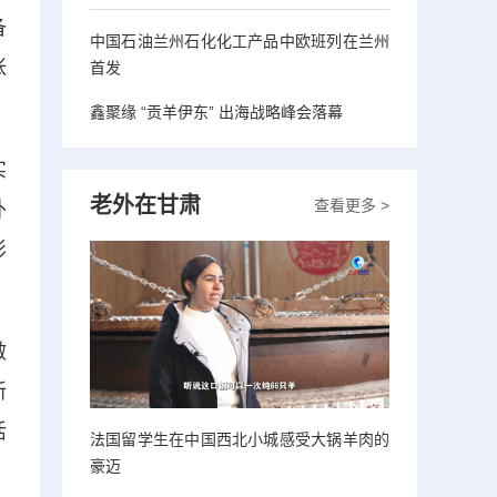
备
中国石油兰州石化化工产品中欧班列在兰州
张
首发
鑫聚缘 “贡羊伊东” 出海战略峰会落幕
实
老外在甘肃
查看更多 >
外
影
做
新
活
法国留学生在中国西北小城感受大锅羊肉的
豪迈