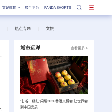
文娱体育
楼兰平台
PANDA SHORTS
站内搜索
|
热点专题
|
文旅
城市远洋
查看更多 >
“甘谷一缕红”闪耀2026香港文博会 让世界尝
到中国品质
化