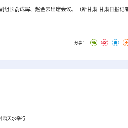
组长俞成辉、赵金云出席会议。（新甘肃·甘肃日报记
分享：
在甘肃天水举行